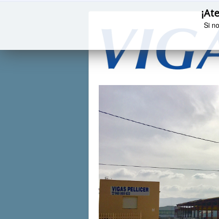
¡Ate
Si n