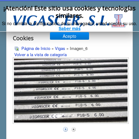
¡Atención! Este sitio usa cookies y tecnologías
similares.
Si no cambia la configuración de su navegador, usted acepta su uso.
Saber más
Acepto
Cookies
Página de Inicio
»
Vigas
» Imagen_6
Volver a la vista de categoría