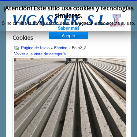
¡Atención! Este sitio usa cookies y tecnologías
similares.
Si no cambia la configuración de su navegador, usted acepta su uso.
Saber más
Acepto
Cookies
Página de Inicio
»
Fábrica
» Foto2_3
Volver a la vista de categoría