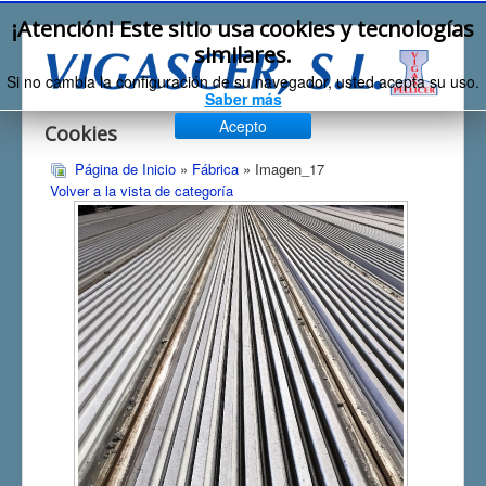
¡Atención! Este sitio usa cookies y tecnologías
similares.
Si no cambia la configuración de su navegador, usted acepta su uso.
Saber más
Acepto
Cookies
Página de Inicio
»
Fábrica
» Imagen_17
Volver a la vista de categoría